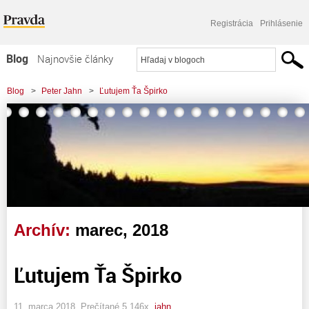
Registrácia
Prihlásenie
Blog
Najnovšie články
Najčítanejšie články
Blog
>
Peter Jahn
>
Ľutujem Ťa Špirko
Najkomentovanejšie články
Zoznam blogov
Komerčné blogy
Archív:
marec, 2018
Ľutujem Ťa Špirko
11. marca 2018, Prečítané 5 146x,
jahn