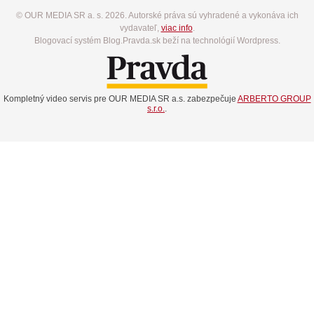
© OUR MEDIA SR a. s. 2026. Autorské práva sú vyhradené a vykonáva ich
vydavateľ,
viac info
.
Blogovací systém Blog.Pravda.sk beží na technológií Wordpress.
Kompletný video servis pre OUR MEDIA SR a.s. zabezpečuje
ARBERTO GROUP
s.r.o.
.